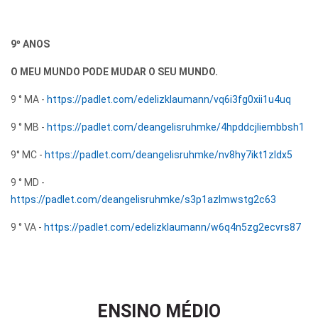
9º ANOS
O MEU MUNDO PODE MUDAR O SEU MUNDO.
9 ° MA -
https://padlet.com/edelizklaumann/vq6i3fg0xii1u4uq
9 ° MB -
https://padlet.com/deangelisruhmke/4hpddcjliembbsh1
9° MC -
https://padlet.com/deangelisruhmke/nv8hy7ikt1zldx5
9 ° MD -
https://padlet.com/deangelisruhmke/s3p1azlmwstg2c63
9 ° VA -
https://padlet.com/edelizklaumann/w6q4n5zg2ecvrs87
ENSINO MÉDIO