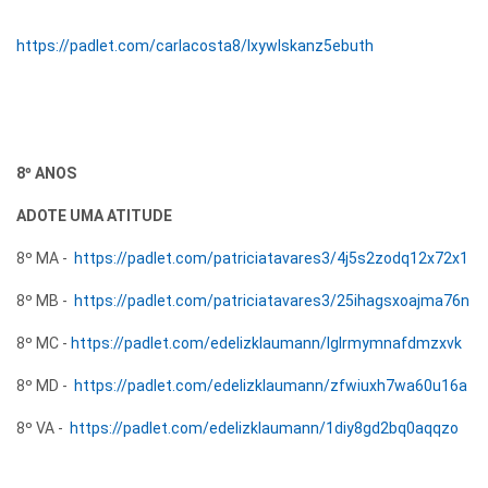
https://padlet.com/carlacosta8/lxywlskanz5ebuth
8º ANOS
ADOTE UMA ATITUDE
8º MA -
https://padlet.com/patriciatavares3/4j5s2zodq12x72x1
8º MB -
https://padlet.com/patriciatavares3/25ihagsxoajma76n
8º MC -
https://padlet.com/edelizklaumann/lglrmymnafdmzxvk
8º MD -
https://padlet.com/edelizklaumann/zfwiuxh7wa60u16a
8º VA -
https://padlet.com/edelizklaumann/1diy8gd2bq0aqqzo