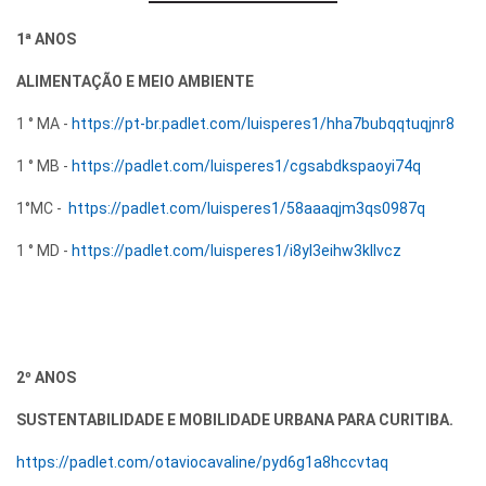
1ª ANOS
ALIMENTAÇÃO E MEIO AMBIENTE
1 ° MA -
https://pt-br.padlet.com/luisperes1/hha7bubqqtuqjnr8
1 ° MB -
https://padlet.com/luisperes1/cgsabdkspaoyi74q
1°MC -
https://padlet.com/luisperes1/58aaaqjm3qs0987q
1 ° MD -
https://padlet.com/luisperes1/i8yl3eihw3kllvcz
2º ANOS
SUSTENTABILIDADE E MOBILIDADE URBANA PARA CURITIBA.
https://padlet.com/otaviocavaline/pyd6g1a8hccvtaq