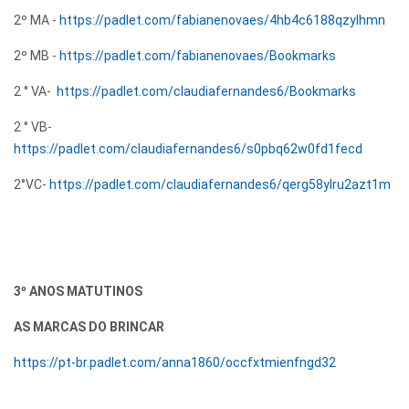
2º MA -
https://padlet.com/fabianenovaes/4hb4c6188qzylhmn
2º MB -
https://padlet.com/fabianenovaes/Bookmarks
2 ° VA-
https://padlet.com/claudiafernandes6/Bookmarks
2 ° VB-
https://padlet.com/claudiafernandes6/s0pbq62w0fd1fecd
2°VC-
https://padlet.com/claudiafernandes6/qerg58ylru2azt1m
3º ANOS MATUTINOS
AS MARCAS DO BRINCAR
https://pt-br.padlet.com/anna1860/occfxtmienfngd32