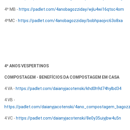
4º MB -
https://padlet.com/4anobagozziday/wjlu4wi16qtsc4om
4ºMC -
https://padlet.com/4anobagozziday/bobhpaojvc63o8xa
4º ANOS VESPERTINOS
COMPOSTAGEM - BENEFÍCIOS DA COMPOSTAGEM EM CASA
4 VA -
https://padlet.com/daianyjacotenski/khd0h9d74hylbd34
4 VB -
https://padlet.com/daianyjacotenski/4ano_compostagem_bago
4 VC -
https://padlet.com/daianyjacotenski/8e0y35uiyjbw4u5n