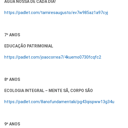
ÁGUA NOSSA DE CADA DIA!
https://padlet.com/tamiresaugusto/ev7w985az1a97cyj
7º ANOS
EDUCAÇÃO PATRIMONIAL
https://padlet.com/joaocorrea7/4kuemo0730fcqfc2
8º ANOS
ECOLOGIA INTEGRAL – MENTE SÃ, CORPO SÃO
https://padlet.com/8anofundamentalii/pg43qispww13g34u
9º ANOS