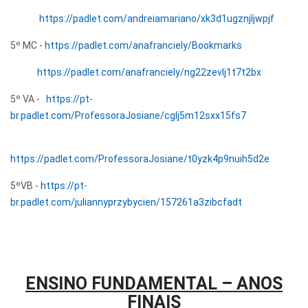
https://padlet.com/andreiamariano/xk3d1ugznjljwpjf
5º MC -
https://padlet.com/anafranciely/Bookmarks
https://padlet.com/anafranciely/ng22zevlj1t7t2bx
5º VA -
https://pt-
br.padlet.com/ProfessoraJosiane/cglj5m12sxx15fs7
https://padlet.com/ProfessoraJosiane/t0yzk4p9nuih5d2e
5ºVB -
https://pt-
br.padlet.com/juliannyprzybycien/157261a3zibcfadt
ENSINO FUNDAMENTAL – ANOS
FINAIS