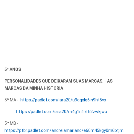
5º ANOS
PERSONALIDADES QUE DEIXARAM SUAS MARCAS. - AS
MARCAS DA MINHA HISTÓRIA
5º MA -
https://padlet.com/iara20/u9qgxlq6in9ht5vx
https://padlet.com/iara20/m4g1n17rh2zwkjwu
5º MB -
https://ptbr.padlet.com/andreiamariano/e60m45kgy0m6btjm