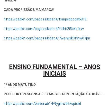
NÍVEL 4
CADA PROFISSÃO UMA MARCA!
https://padlet.com/bagozzikidsn4/fxugsidpcqivb818
https://padlet.com/bagozzikidsn4/kclhir2i5bko4rvv
https://padlet.com/bagozzikidsn4/7werwxk0t3tw07pn
ENSINO FUNDAMENTAL – ANOS
INICIAIS
1º ANOS MATUTINO
REFLETIR E RESPONSABILIZAR-SE - ALIMENTAÇÃO SAUDÁVEL
https://padlet.com/barbarab14/9ygimvd5zopixlid