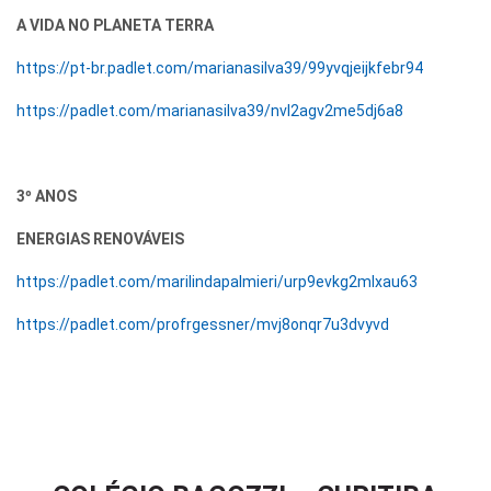
A VIDA NO PLANETA TERRA
https://pt-br.padlet.com/marianasilva39/99yvqjeijkfebr94
https://padlet.com/marianasilva39/nvl2agv2me5dj6a8
3º ANOS
ENERGIAS RENOVÁVEIS
https://padlet.com/marilindapalmieri/urp9evkg2mlxau63
https://padlet.com/profrgessner/mvj8onqr7u3dvyvd