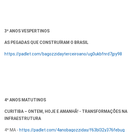
3º ANOS VESPERTINOS
AS PEGADAS QUE CONSTRUÍRAM O BRASIL
https://padlet.com/bagozzidayterceiroano/ug0ukbfnrd7jpy98
4º ANOS MATUTINOS
CURITIBA – ONTEM, HOJE E AMANHÃ! - TRANSFORMAÇÕES NA
INFRAESTRUTURA
4º MA -
https://padlet.com/4anobagozziday/f63bl32y376febug