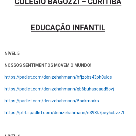
COLÉGIO BAGOZZI – CURITIBA
EDUCAÇÃO INFANTIL
NÍVEL 5
NOSSOS SENTIMENTOS MOVEM O MUNDO!
https://padlet.com/denizehahmann/hfjzobs43ph8ulqe
https://padlet.com/denizehahmann/qb6buhasoaad5ovj
https://padlet.com/denizehahmann/Bookmarks
https://pt-br.padlet.com/denizehahmann/e398k7pey6cbzz7l