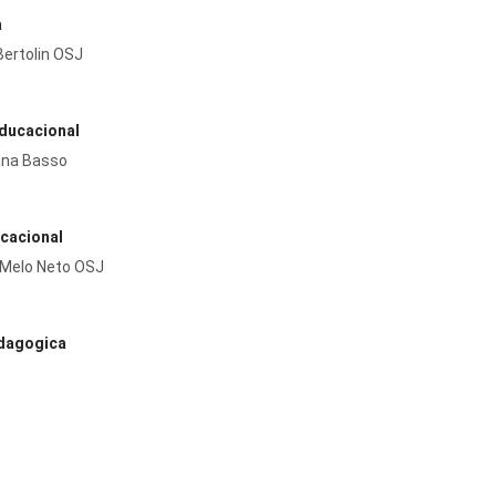
a
Bertolin OSJ
Educacional
vana Basso
cacional
 Melo Neto OSJ
dagogica