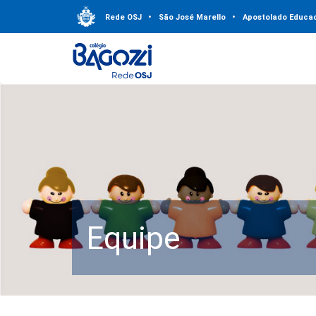
Rede OSJ
•
São José Marello
•
Apostolado Educac
Equipe