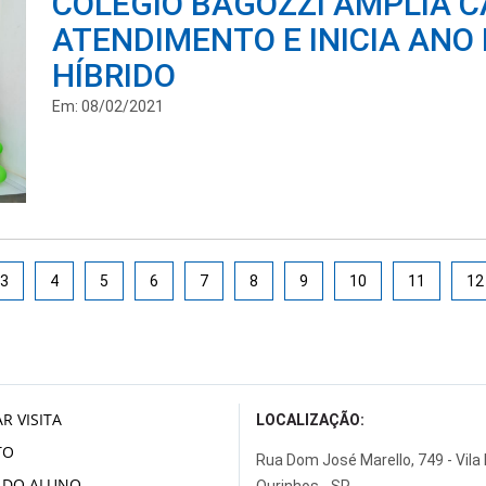
COLÉGIO BAGOZZI AMPLIA C
ATENDIMENTO E INICIA ANO
HÍBRIDO
Em: 08/02/2021
3
4
5
6
7
8
9
10
11
12
R VISITA
LOCALIZAÇÃO:
TO
Rua Dom José Marello, 749 - Vila
 DO ALUNO