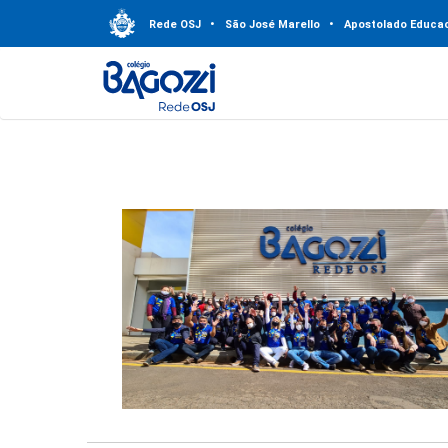
Rede OSJ
•
São José Marello
•
Apostolado Educac