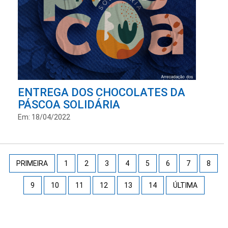
ENTREGA DOS CHOCOLATES DA
PÁSCOA SOLIDÁRIA
Em: 18/04/2022
PRIMEIRA
1
2
3
4
5
6
7
8
9
10
11
12
13
14
ÚLTIMA